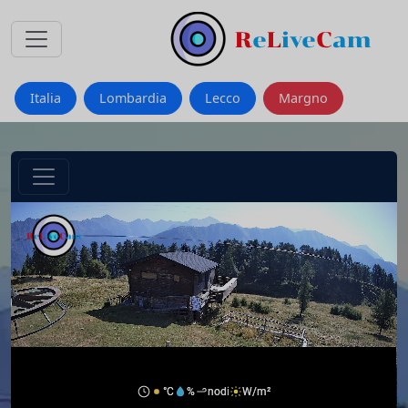
Italia
Lombardia
Lecco
Margno
°C
%
nodi
W/m²