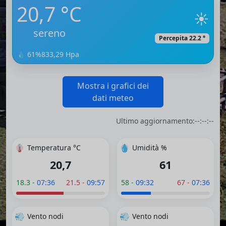
20,7 °C
☀️
sereno
Percepita 22.2 °
💧 61%
833,29 Hpa
Mostra i grafici dei
dati meteo
Ultimo aggiornamento:
--:--:--
🌡️
💧
Temperatura °C
Umidità %
20,7
61
18.3 -
07:36
21.5 -
09:57
58 -
09:32
67 -
07:36
💨
💨
Vento nodi
Vento nodi