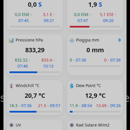
0,0
S
1,9
S
0,0 ENE -
3,1 E -
0,0 ENE -
5,1 ESE -
07:45
09:21
07:47
09:20
📊
🌧️
Pressione hPa
Pioggia mm
0
833,29
0 mm
832.52 -
833.4 -
0 -
07:36
0 -
07:36
07:40
10:13
🌡️
💧
Windchill °C
Dew Point °C
20,7 °C
12,9 °C
18.3 -
07:36
21.5 -
09:57
11.9 -
08:54
13.69 -
09:26
☀️
☀️
UV
Rad Solare W/m2