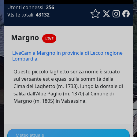
Utenti connessi:
256
VIsite totali:
43132
LIVE
Margno
LIVE
LiveCam a Margno in provincia di Lecco regione
Lombardia.
Questo piccolo laghetto senza nome è situato
sul versante est e quasi sulla sommità della
Cima del Laghetto (m. 1733), lungo la dorsale di
salita dall'Alpe Paglio (m. 1370) al Cimone di
Margno (m. 1805) in Valsassina.
Meteo attuale