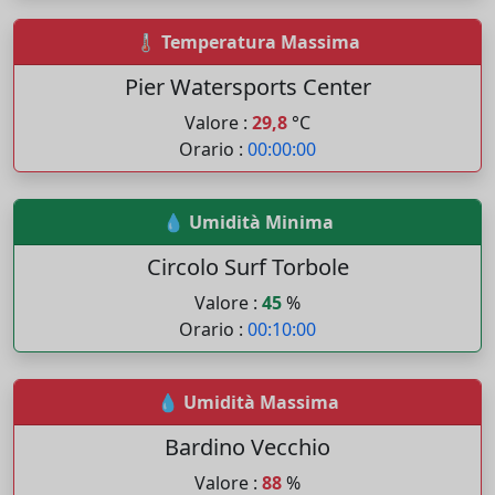
🌡️ Temperatura Massima
Pier Watersports Center
Valore :
29,8
°C
Orario :
00:00:00
💧 Umidità Minima
Circolo Surf Torbole
Valore :
45
%
Orario :
00:10:00
💧 Umidità Massima
Bardino Vecchio
Valore :
88
%