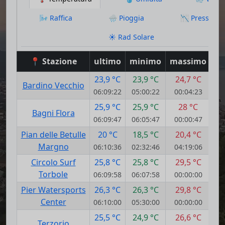
🌬️ Raffica
🌧️ Pioggia
📉 Pressione
☀️ Rad Solare
📍 Stazione
ultimo
minimo
massimo
gi
23,9 °C
23,9 °C
24,7 °C
Bardino Vecchio
06:09:22
05:00:22
00:04:23
25,9 °C
25,9 °C
28 °C
Bagni Flora
06:09:47
06:05:47
00:00:47
Pian delle Betulle
20 °C
18,5 °C
20,4 °C
Margno
06:10:36
02:32:46
04:19:06
Circolo Surf
25,8 °C
25,8 °C
29,5 °C
Torbole
06:09:58
06:07:58
00:00:00
Pier Watersports
26,3 °C
26,3 °C
29,8 °C
Center
06:10:00
05:30:00
00:00:00
25,5 °C
24,9 °C
26,6 °C
Terzorio