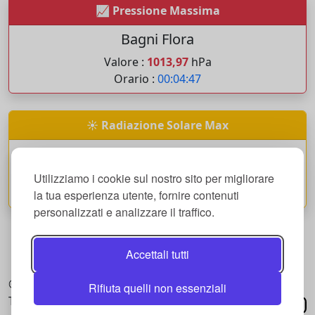
📈 Pressione Massima
Bagni Flora
Valore :
1013,97
hPa
Orario :
00:04:47
☀️ Radiazione Solare Max
Circolo Surf Torbole
Valore :
2,81
W/M2
Utilizziamo i cookie sul nostro sito per migliorare
Orario :
06:09:58
la tua esperienza utente, fornire contenuti
personalizzati e analizzare il traffico.
Accettali tutti
Home
About
Servizi
© 2026 ReLiveCam -
Rifiuta quelli non essenziali
Tutti i diritti riservati
Richiedi
Privacy