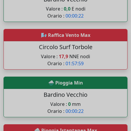
Valore :
0,0
E nodi
Orario :
00:00:22
🌬️ Raffica Vento Max
Circolo Surf Torbole
Valore :
17,9
NNE nodi
Orario :
01:57:59
🌧️ Pioggia Min
Bardino Vecchio
Valore :
0
mm
Orario :
00:00:22
🌧️ Pioggia Istantanea Max