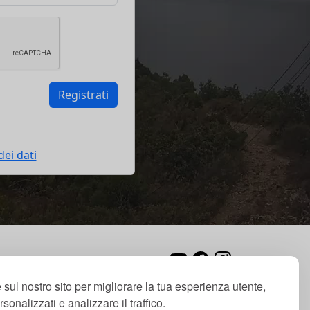
Registrati
ei dati
out
Servizi
Richiedi
Privacy
 sul nostro sito per migliorare la tua esperienza utente,
sonalizzati e analizzare il traffico.
San Giacomo (SV)